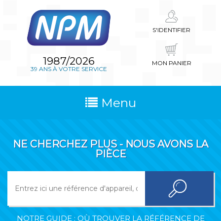
S'IDENTIFIER
1987/2026
MON PANIER
39 ANS À VOTRE SERVICE
Menu
NE CHERCHEZ PLUS - NOUS AVONS LA
PIÈCE
NOTRE GUIDE : OÙ TROUVER LA RÉFÉRENCE DE