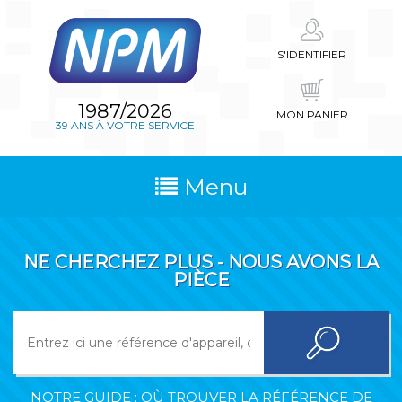
S'IDENTIFIER
1987/2026
MON PANIER
39 ANS À VOTRE SERVICE
Menu
NE CHERCHEZ PLUS - NOUS AVONS LA
PIÈCE
NOTRE GUIDE : OÙ TROUVER LA RÉFÉRENCE DE