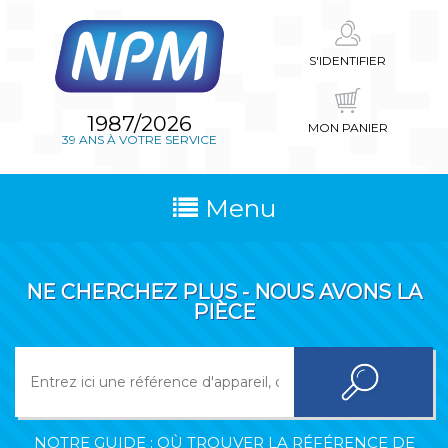
S'IDENTIFIER
1987/2026
MON PANIER
39 ANS À VOTRE SERVICE
Menu
NE CHERCHEZ PLUS - NOUS AVONS LA
PIÈCE
NOTRE GUIDE : OÙ TROUVER LA RÉFÉRENCE DE