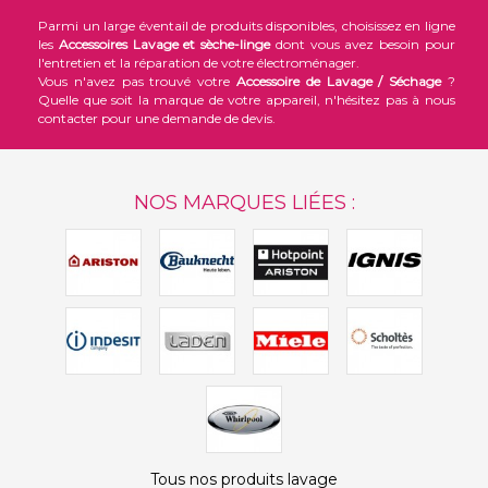
Parmi un large éventail de produits disponibles, choisissez en ligne
les
Accessoires Lavage et sèche-linge
dont vous avez besoin pour
l'entretien et la réparation de votre électroménager.
Vous n'avez pas trouvé votre
Accessoire de Lavage / Séchage
?
Quelle que soit la marque de votre appareil, n'hésitez pas à nous
contacter pour une demande de devis.
NOS MARQUES LIÉES :
Tous nos produits lavage