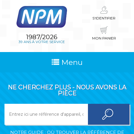
S'IDENTIFIER
1987/2026
MON PANIER
39 ANS À VOTRE SERVICE
Menu
NE CHERCHEZ PLUS - NOUS AVONS LA
PIÈCE
NOTRE GUIDE : OÙ TROUVER LA RÉFÉRENCE DE