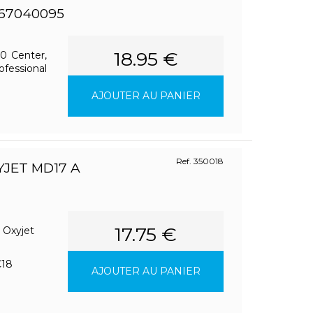
67040095
18.95 €
0 Center,
fessional
AJOUTER AU PANIER
Ref. 350018
YJET MD17 A
17.75 €
 Oxyjet
C18
AJOUTER AU PANIER