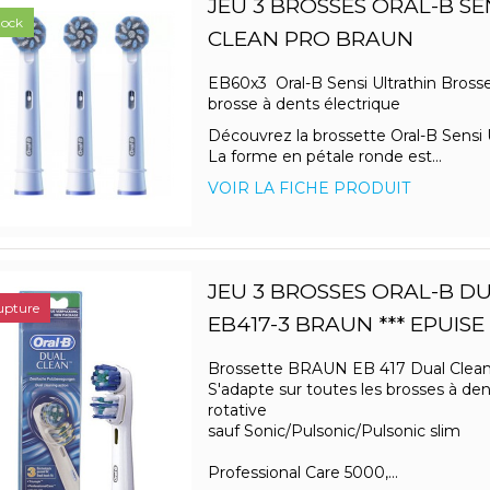
JEU 3 BROSSES ORAL-B SE
tock
CLEAN PRO BRAUN
EB60x3 Oral-B Sensi Ultrathin Bross
brosse à dents électrique
Découvrez la brossette Oral-B Sensi U
La forme en pétale ronde est...
VOIR LA FICHE PRODUIT
JEU 3 BROSSES ORAL-B D
upture
EB417-3 BRAUN *** EPUISE 
Brossette BRAUN EB 417 Dual Clea
S'adapte sur toutes les brosses à den
rotative
sauf Sonic/Pulsonic/Pulsonic slim
Professional Care 5000,...