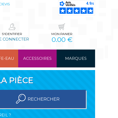
DEVIS
S'IDENTIFIER
MON PANIER
0.00 €
E CONNECTER
FE-EAU
ACCESSOIRES
MARQUES
A PIÈCE
RECHERCHER
EIL ?