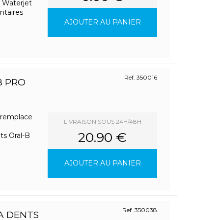
B Waterjet
ntaires
AJOUTER AU PANIER
Ref. 350016
B PRO
(remplace
LIVRAISON SOUS 24H/48H
20.90 €
ts Oral-B
AJOUTER AU PANIER
Ref. 350038
A DENTS