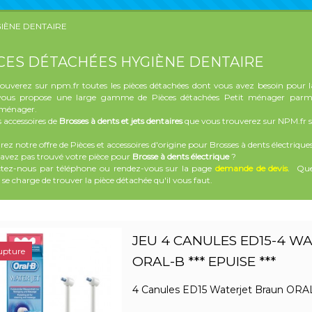
IÈNE DENTAIRE
CES DÉTACHÉES HYGIÈNE DENTAIRE
rouverez sur npm.fr toutes les pièces détachées dont vous avez besoin pour la
us propose une large gamme de Pièces détachées Petit ménager parmi + 
oménager.
s accessoires de
Brosses à dents et jets dentaires
que vous trouverez sur NPM.fr so
ez notre offre de Pièces et accessoires d'origine pour Brosses à dents électriques
'avez pas trouvé votre pièce pour
Brosse à dents électrique
?
tez-nous par téléphone ou rendez-vous sur la page
demande
de
devis
. Que
 se charge de trouver la pièce détachée qu'il vous faut.
JEU 4 CANULES ED15-4 W
upture
ORAL-B *** EPUISE ***
4 Canules ED15 Waterjet Braun ORA