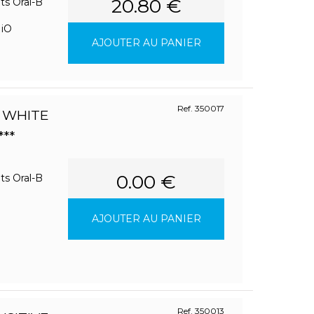
20.80 €
ts Oral-B
/ iO
AJOUTER AU PANIER
Ref. 350017
D WHITE
**
0.00 €
ts Oral-B
AJOUTER AU PANIER
Ref. 350013