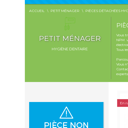
ACCUEIL
PETIT MÉNAGER
PIÈCES DÉTACHÉES HYG
PIÈ
Vous t
PETIT MÉNAGER
NPM vo
électr
HYGIÈNE DENTAIRE
Tous le
Parcour
Vous n
Contac
experts
En r