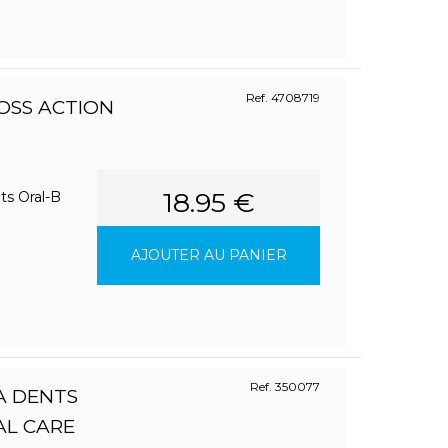
Ref. 4708719
LOSS ACTION
18.95 €
ts Oral-B
AJOUTER AU PANIER
Ref. 350077
A DENTS
AL CARE