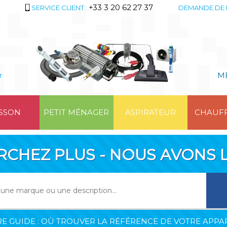
+33 3 20 62 27 37
SERVICE CLIENT :
DEMANDE DE 
r
M
SSON
PETIT MÉNAGER
ASPIRATEUR
CHAUF
RCHEZ PLUS - NOUS AVONS L
E GUIDE : OÙ TROUVER LA RÉFÉRENCE DE VOTRE APPAR