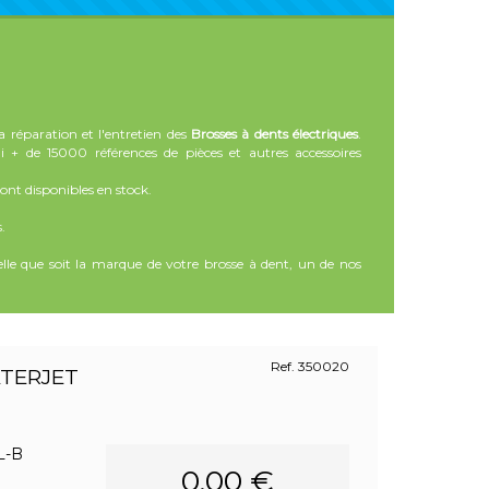
 réparation et l'entretien des
Brosses à dents électriques
.
de 15000 références de pièces et autres accessoires
nt disponibles en stock.
.
lle que soit la marque de votre brosse à dent, un de nos
Ref. 350020
ATERJET
L-B
0.00 €