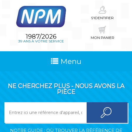
S'IDENTIFIER
1987/2026
MON PANIER
39 ANS À VOTRE SERVICE
Menu
NE CHERCHEZ PLUS - NOUS AVONS LA
PIÈCE
NOTRE GUIDE : OÙ TROUVER LA RÉFÉRENCE DE