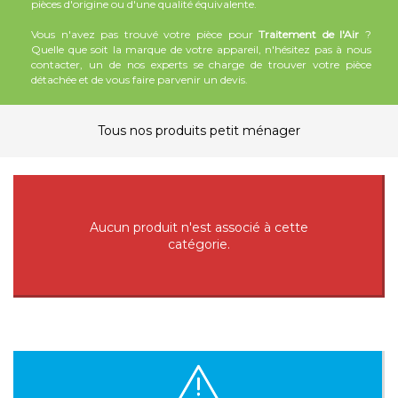
pièces d'origine ou d'une qualité équivalente.
Vous n'avez pas trouvé votre pièce pour
Traitement de l'Air
?
Quelle que soit la marque de votre appareil, n'hésitez pas à nous
contacter, un de nos experts se charge de trouver votre pièce
détachée et de vous faire parvenir un devis.
Tous nos produits petit ménager
Aucun produit n'est associé à cette
catégorie.