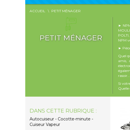
ACCUEIL
PETIT MÉNAGER
► NPM
MOULI
POLTI
PETIT MÉNAGER
NPM vo
► Pièce
Quel qu
amis, 
électr
égaleme
rasoir…
Si vot
Quelle 
DANS CETTE RUBRIQUE :
Autocuiseur - Cocotte-minute -
Cuiseur Vapeur