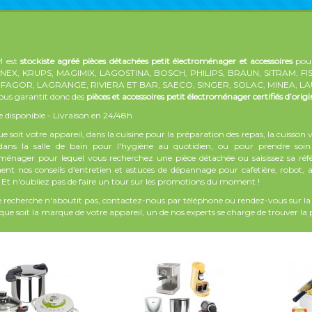
 est
stockiste agréé pièces détachées petit électroménager et accessoires
pour
NEX, KRUPS, MAGIMIX, LAGOSTINA, BOSCH, PHILIPS, BRAUN, SITRAM, 
, FAGOR, LAGRANGE, RIVIERA ET BAR, SAECO, SINGER, SOLAC, MINEA, L
us garantit donc des
pièces et accessoires petit électroménager certifiés d’orig
 disponible - Livraison en 24/48h
e soit votre appareil, dans la cuisine pour la préparation des repas, la cuisson 
dans la salle de bain pour l'hygiène au quotidien, ou pour prendre soin d
oménager pour lequel vous recherchez une pièce détachée ou saisissez sa réf
nt nos conseils d'entretien et astuces de dépannage pour cafetière, robot, a
 Et n'oubliez pas de faire un tour sur les promotions du moment !
re recherche n'aboutit pas, contactez-nous par téléphone ou rendez-vous sur l
que soit la marque de votre appareil, un de nos experts se charge de trouver la p