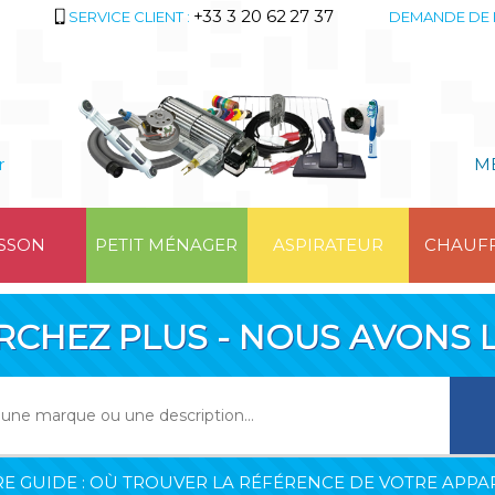
+33 3 20 62 27 37
SERVICE CLIENT :
DEMANDE DE 
r
M
SSON
PETIT MÉNAGER
ASPIRATEUR
CHAUF
RCHEZ PLUS - NOUS AVONS L
E GUIDE : OÙ TROUVER LA RÉFÉRENCE DE VOTRE APPAR