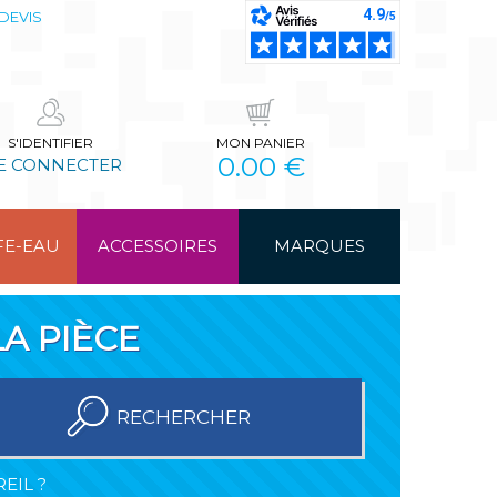
DEVIS
S'IDENTIFIER
MON PANIER
0.00 €
E CONNECTER
FE-EAU
ACCESSOIRES
MARQUES
A PIÈCE
RECHERCHER
EIL ?