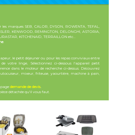
 les marques SEB, CALOR, DYSON, ROWENTA, TEFAL,
FISSLER, KENWOOD, REMINGTON, DELONGHI, ASTORIA,
AURASTAR, KITCHENAID, TERRAILLON etc…
ine
.
vapeur, le petit déjeuner ou pour les repas conviviaux entre
e votre linge, Sélectionnez ci-dessous l'appareil petit
érence dans le moteur de recherche ci-dessus. Découvrez
utocuiseur, mixeur, friteuse, yaourtière, machine à pain,
a page
demande de devis
.
ièce détachée qu'il vous faut.