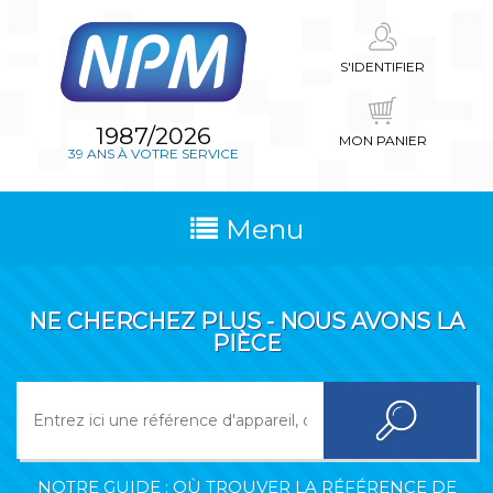
S'IDENTIFIER
1987/2026
MON PANIER
39 ANS À VOTRE SERVICE
Menu
NE CHERCHEZ PLUS - NOUS AVONS LA
PIÈCE
NOTRE GUIDE : OÙ TROUVER LA RÉFÉRENCE DE