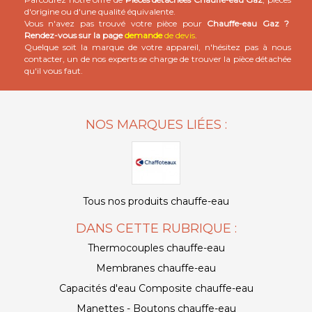
d'origine ou d'une qualité équivalente.
Vous n'avez pas trouvé votre pièce pour
Chauffe-eau Gaz ?
Rendez-vous sur la page
demande
de devis
.
Quelque soit la marque de votre appareil, n'hésitez pas à nous
contacter, un de nos experts se charge de trouver la pièce détachée
qu'il vous faut.
NOS MARQUES LIÉES :
Tous nos produits chauffe-eau
DANS CETTE RUBRIQUE :
Thermocouples chauffe-eau
Membranes chauffe-eau
Capacités d'eau Composite chauffe-eau
Manettes - Boutons chauffe-eau