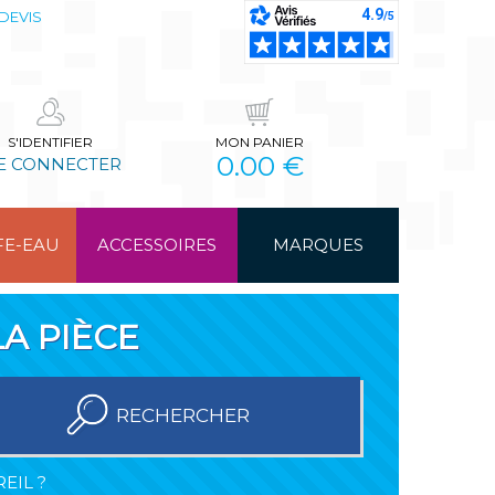
DEVIS
S'IDENTIFIER
MON PANIER
0.00 €
E CONNECTER
FE-EAU
ACCESSOIRES
MARQUES
A PIÈCE
RECHERCHER
EIL ?