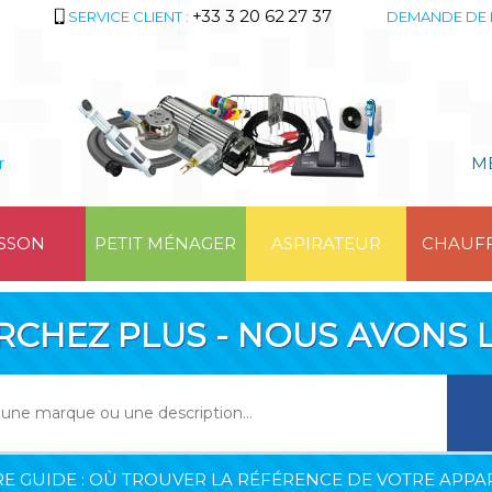
+33 3 20 62 27 37
SERVICE CLIENT :
DEMANDE DE 
r
M
SSON
PETIT MÉNAGER
ASPIRATEUR
CHAUF
RCHEZ PLUS - NOUS AVONS L
E GUIDE : OÙ TROUVER LA RÉFÉRENCE DE VOTRE APPAR