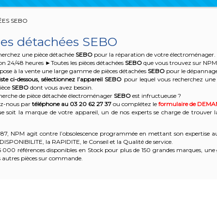
ÉES SEBO
ces détachées SEBO
herchez une pièce détachée
SEBO
pour la réparation de votre électroménager. 
on 24/48 heures ►Toutes les pièces détachées
SEBO
que vous trouvez sur NPM.f
ose à la vente une large gamme de pièces détachées
SEBO
pour le dépannage 
iste ci-dessous, sélectionnez l’appareil SEBO
pour lequel vous recherchez une 
ièce
SEBO
dont vous avez besoin.
cherche de pièce détachée électroménager
SEBO
est infructueuse ?
z-nous par
téléphone au 03 20 62 27 37
ou complétez le
formulaire de DEM
e soit la marque de votre appareil, un de nos experts se charge de trouver l
87, NPM agit contre l’obsolescence programmée en mettant son expertise au ser
 DISPONIBILITE, la RAPIDITE, le Conseil et la Qualité de service.
5 000 références disponibles en Stock pour plus de 150 grandes marques, une
s autres pièces sur commande.