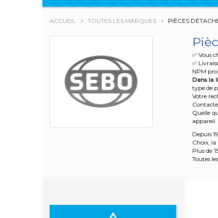
ACCUEIL
TOUTES LES MARQUES
PIÈCES DÉTACH
Piè
✅ Vous c
✅ Livrais
NPM prop
Dans la l
type de p
Votre re
Contacte
Quelle qu
appareil.
Depuis 19
Choix, la
Plus de 1
Toutes le