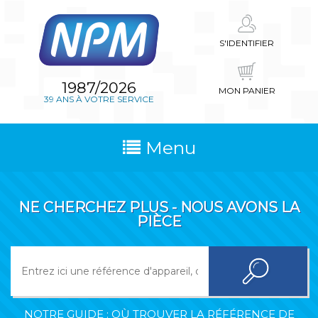
S'IDENTIFIER
1987/2026
MON PANIER
39 ANS À VOTRE SERVICE
Menu
NE CHERCHEZ PLUS - NOUS AVONS LA
PIÈCE
NOTRE GUIDE : OÙ TROUVER LA RÉFÉRENCE DE