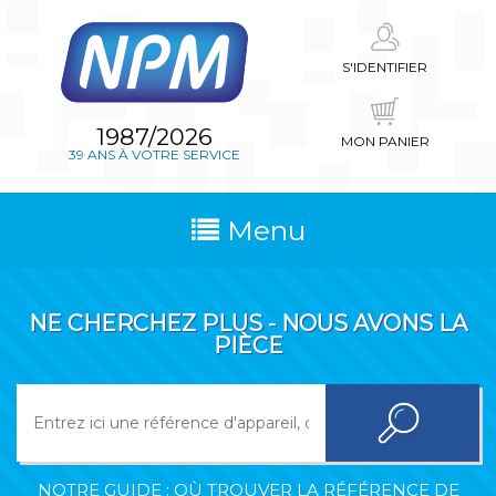
S'IDENTIFIER
1987/2026
MON PANIER
39 ANS À VOTRE SERVICE
Menu
NE CHERCHEZ PLUS - NOUS AVONS LA
PIÈCE
NOTRE GUIDE : OÙ TROUVER LA RÉFÉRENCE DE