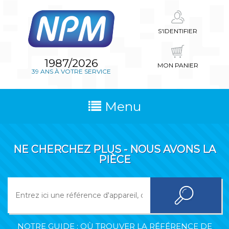
S'IDENTIFIER
1987/2026
MON PANIER
39 ANS À VOTRE SERVICE
Menu
NE CHERCHEZ PLUS - NOUS AVONS LA
PIÈCE
NOTRE GUIDE : OÙ TROUVER LA RÉFÉRENCE DE