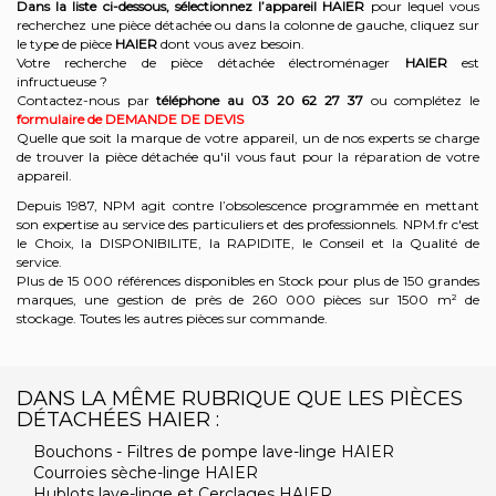
Dans la liste ci-dessous, sélectionnez l’appareil HAIER
pour lequel vous
recherchez une pièce détachée ou dans la colonne de gauche, cliquez sur
le type de pièce
HAIER
dont vous avez besoin.
Votre recherche de pièce détachée électroménager
HAIER
est
infructueuse ?
Contactez-nous par
téléphone au 03 20 62 27 37
ou complétez le
formulaire de DEMANDE DE DEVIS
Quelle que soit la marque de votre appareil, un de nos experts se charge
de trouver la pièce détachée qu'il vous faut pour la réparation de votre
appareil.
Depuis 1987, NPM agit contre l’obsolescence programmée en mettant
son expertise au service des particuliers et des professionnels. NPM.fr c'est
le Choix, la DISPONIBILITE, la RAPIDITE, le Conseil et la Qualité de
service.
Plus de 15 000 références disponibles en Stock pour plus de 150 grandes
marques, une gestion de près de 260 000 pièces sur 1500 m² de
stockage. Toutes les autres pièces sur commande.
DANS LA MÊME RUBRIQUE QUE LES PIÈCES
DÉTACHÉES HAIER :
Bouchons - Filtres de pompe lave-linge HAIER
Courroies sèche-linge HAIER
Hublots lave-linge et Cerclages HAIER