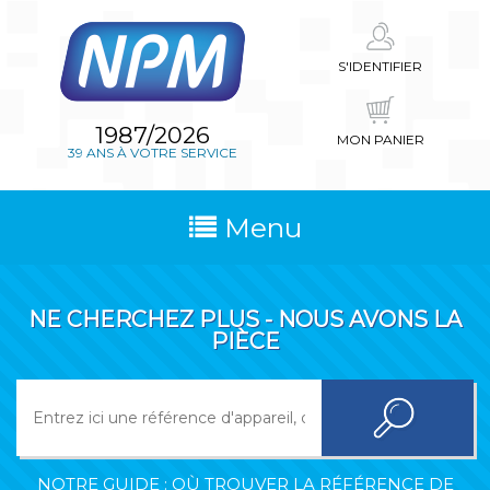
S'IDENTIFIER
1987/2026
MON PANIER
39 ANS À VOTRE SERVICE
Menu
NE CHERCHEZ PLUS - NOUS AVONS LA
PIÈCE
NOTRE GUIDE : OÙ TROUVER LA RÉFÉRENCE DE