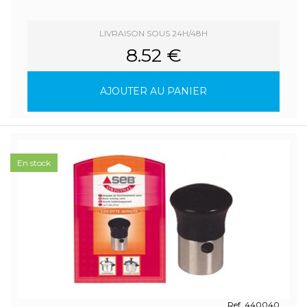
LIVRAISON SOUS 24H/48H
8.52 €
AJOUTER AU PANIER
En stock
Ref. 440040