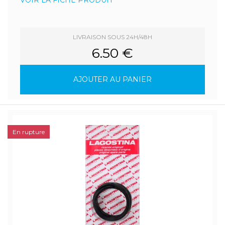
VOIR LA FICHE PRODUIT
LIVRAISON SOUS 24H/48H
6.50 €
AJOUTER AU PANIER
En rupture