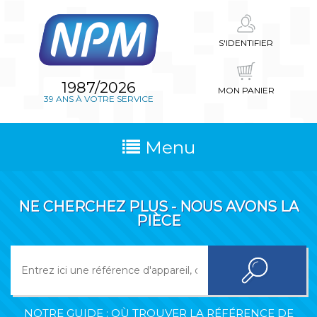
S'IDENTIFIER
1987/2026
MON PANIER
39 ANS À VOTRE SERVICE
Menu
NE CHERCHEZ PLUS - NOUS AVONS LA
PIÈCE
NOTRE GUIDE : OÙ TROUVER LA RÉFÉRENCE DE