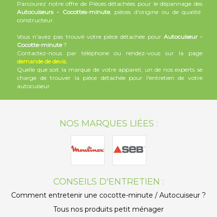
Parcourez notre offre de Pièces détachées pour le dépannage des
Autocuiseurs - Cocottes-minute
, pièces d'origine ou de qualité
constructeur.
Vous n'avez pas trouvé votre pièce détachée pour
Autocuiseur -
Cocotte-minute
?
Contactez-nous par téléphone ou rendez-vous sur la page
demande
de devis
.
Quelle que soit la marque de votre appareil, un de nos experts se
charge de trouver la pièce détachée pour l'entretien de votre
autocuiseur.
NOS MARQUES LIÉES :
CONSEILS D'ENTRETIEN :
Comment entretenir une cocotte-minute / Autocuiseur ?
Tous nos produits petit ménager