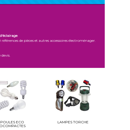
d'éclairage
.
références de pièces et autres accessoires électroménager.
 devis.
POULES ECO
LAMPES TORCHE
UOCOMPACTES