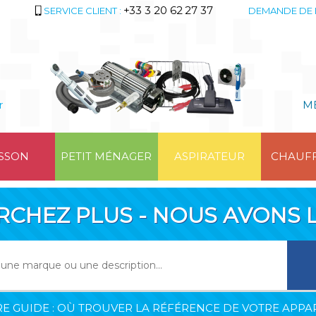
+33 3 20 62 27 37
SERVICE CLIENT :
DEMANDE DE 
r
M
SSON
PETIT MÉNAGER
ASPIRATEUR
CHAUF
RCHEZ PLUS - NOUS AVONS L
E GUIDE : OÙ TROUVER LA RÉFÉRENCE DE VOTRE APPAR