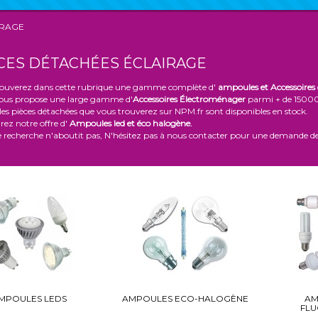
IRAGE
CES DÉTACHÉES ÉCLAIRAGE
rouverez dans cette rubrique une gamme complète d'
ampoules et Accessoires 
us propose une large gamme d'
Accessoires Électroménager
parmi + de 15000 
les pièces détachées que vous trouverez sur NPM.fr sont disponibles en stock.
ez notre offre d'
Ampoules led et éco halogène.
e recherche n'aboutit pas, N'hésitez pas à nous contacter pour une demande de
MPOULES LEDS
AMPOULES ECO-HALOGÈNE
AM
FL