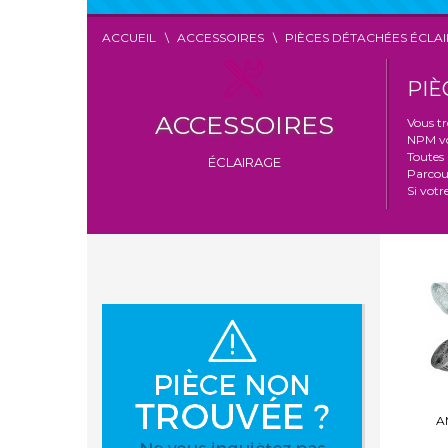
ACCUEIL
ACCESSOIRES
PIÈCES DÉTACHÉES ÉCLA
PIÈ
ACCESSOIRES
Vous t
NPM vo
Toutes 
ÉCLAIRAGE
Parcour
Si votr
A