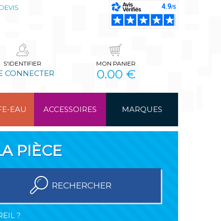
DEVIS
S'IDENTIFIER
MON PANIER
0.00 €
E CONNECTER
FE-EAU
ACCESSOIRES
MARQUES
A PIÈCE
RECHERCHER
EIL ?