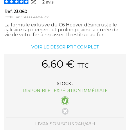
5
/
5
-
2
avis
Ref.
23.060
Code Ean : 3666644045325
La formule exlusive du C6 Hoover désincruste le
calcaire rapidement et prolonge ainsi la durée de
vie de votre fer à repasser. Il restitue au fer...
VOIR LE DESCRIPTIF COMPLET
6.60
€
TTC
STOCK :
DISPONIBLE : EXPÉDITION IMMÉDIATE
LIVRAISON SOUS 24H/48H