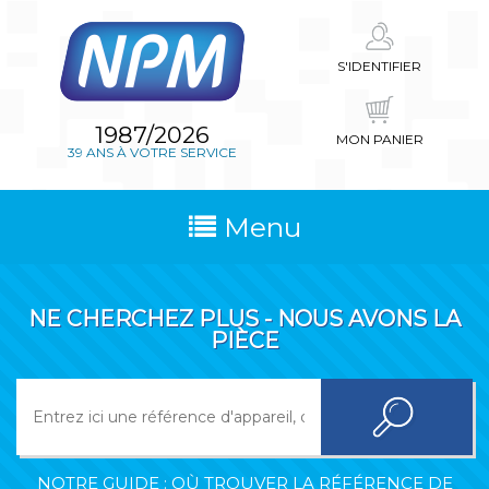
S'IDENTIFIER
1987/2026
MON PANIER
39 ANS À VOTRE SERVICE
Menu
NE CHERCHEZ PLUS - NOUS AVONS LA
PIÈCE
NOTRE GUIDE : OÙ TROUVER LA RÉFÉRENCE DE