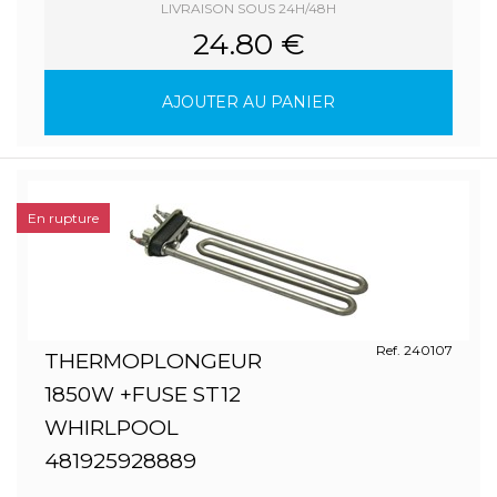
LIVRAISON SOUS 24H/48H
24.80 €
AJOUTER AU PANIER
En rupture
Ref. 240107
THERMOPLONGEUR
1850W +FUSE ST12
WHIRLPOOL
481925928889