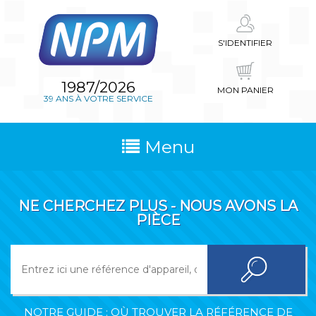
S'IDENTIFIER
1987/2026
MON PANIER
39 ANS À VOTRE SERVICE
Menu
NE CHERCHEZ PLUS - NOUS AVONS LA
PIÈCE
NOTRE GUIDE : OÙ TROUVER LA RÉFÉRENCE DE