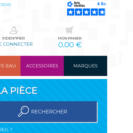
DEVIS
S'IDENTIFIER
MON PANIER
0.00 €
E CONNECTER
FE-EAU
ACCESSOIRES
MARQUES
A PIÈCE
RECHERCHER
EIL ?