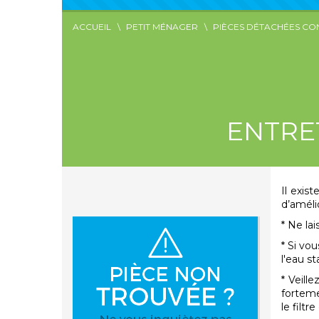
ACCUEIL
PETIT MÉNAGER
PIÈCES DÉTACHÉES CON
ENTRE
Il exis
d’amélio
* Ne lai
* Si vou
l'eau s
* Veill
forteme
le filtr