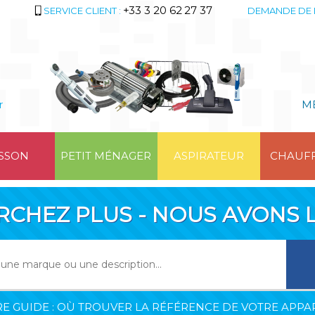
+33 3 20 62 27 37
SERVICE CLIENT :
DEMANDE DE 
r
M
SSON
PETIT MÉNAGER
ASPIRATEUR
CHAUF
RCHEZ PLUS - NOUS AVONS L
E GUIDE : OÙ TROUVER LA RÉFÉRENCE DE VOTRE APPAR