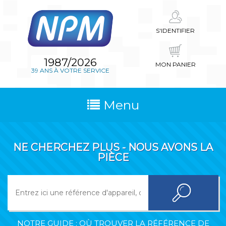
S'IDENTIFIER
1987/2026
MON PANIER
39 ANS À VOTRE SERVICE
Menu
NE CHERCHEZ PLUS - NOUS AVONS LA
PIÈCE
NOTRE GUIDE : OÙ TROUVER LA RÉFÉRENCE DE