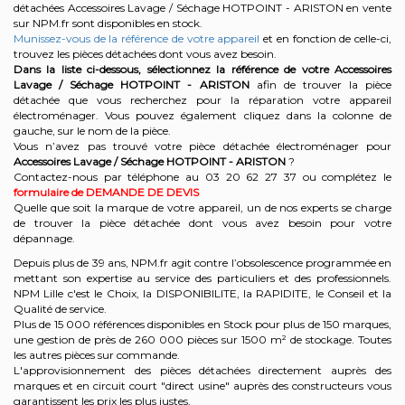
détachées Accessoires Lavage / Séchage HOTPOINT - ARISTON en vente
sur NPM.fr sont disponibles en stock.
Munissez-vous de la référence de votre appareil
et en fonction de celle-ci,
trouvez les pièces détachées dont vous avez besoin.
Dans la liste ci-dessous, sélectionnez la référence de votre Accessoires
Lavage / Séchage
HOTPOINT - ARISTON
afin de trouver la pièce
détachée que vous recherchez pour la réparation votre appareil
électroménager. Vous pouvez également cliquez dans la colonne de
gauche, sur le nom de la pièce.
Vous n’avez pas trouvé votre pièce détachée électroménager pour
Accessoires Lavage / Séchage HOTPOINT - ARISTON
?
Contactez-nous par téléphone au 03 20 62 27 37
ou complétez le
formulaire de DEMANDE DE DEVIS
Quelle que soit la marque de votre appareil, un de nos experts se charge
de trouver la pièce détachée dont vous avez besoin pour votre
dépannage.
Depuis plus de 39 ans, NPM.fr agit contre l’obsolescence programmée en
mettant son expertise au service des particuliers et des professionnels.
NPM Lille c'est le Choix, la DISPONIBILITE, la RAPIDITE, le Conseil et la
Qualité de service.
Plus de 15 000 références disponibles en Stock pour plus de 150 marques,
une gestion de près de 260 000 pièces sur 1500 m² de stockage. Toutes
les autres pièces sur commande.
L'approvisionnement des pièces détachées directement auprès des
marques et en circuit court "direct usine" auprès des constructeurs vous
garantissent les prix les plus justes.