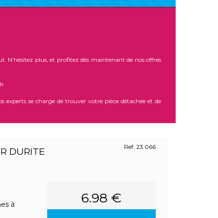
t. N'hésitez plus, et profitez dès maintenant de nos offres
fr
s experts se charge de trouver votre pièce détachée et de
Ref. 23.066
R DURITE
6.98 €
es à