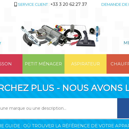
+33 3 20 62 27 37
SERVICE CLIENT :
DEMANDE DE 
r
M
SSON
PETIT MÉNAGER
ASPIRATEUR
CHAUF
RCHEZ PLUS - NOUS AVONS L
E GUIDE : OÙ TROUVER LA RÉFÉRENCE DE VOTRE APPAR