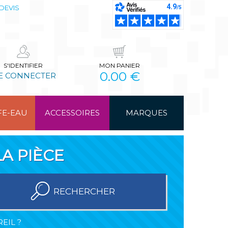
DEVIS
S'IDENTIFIER
MON PANIER
0.00 €
E CONNECTER
FE-EAU
ACCESSOIRES
MARQUES
A PIÈCE
RECHERCHER
EIL ?