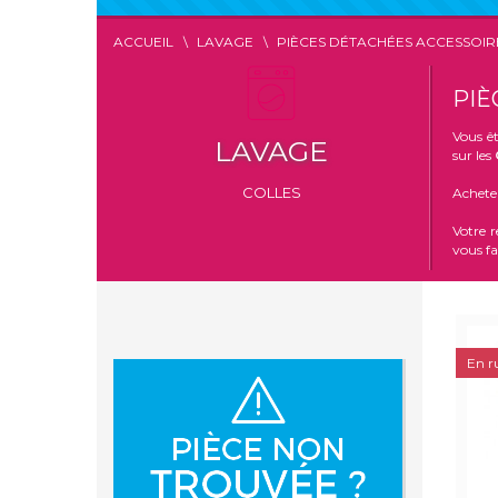
ACCUEIL
LAVAGE
PIÈCES DÉTACHÉES ACCESSOIR
PIÈ
Vous êt
LAVAGE
sur les
COLLES
Acheter
Votre 
vous fa
En r