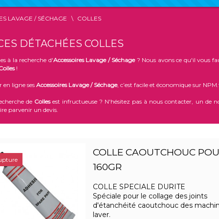
ES LAVAGE / SÉCHAGE
COLLES
CES DÉTACHÉES COLLES
es à la recherche d'
Accessoires Lavage / Séchage
? Nous avons ce qu'il vous fau
Colles
!
 en ligne ses
Accessoires Lavage / Séchage
, c’est facile et économique sur NPM.
recherche de
Colles
est infructueuse ? N'hésitez pas à nous contacter, un de no
ire parvenir un devis.
COLLE CAOUTCHOUC POU
upture
160GR
COLLE SPECIALE DURITE
Spéciale pour le collage des joints
d'étanchéité caoutchouc des machin
laver.