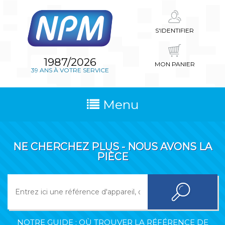
S'IDENTIFIER
1987/2026
MON PANIER
39 ANS À VOTRE SERVICE
Menu
NE CHERCHEZ PLUS - NOUS AVONS LA
PIÈCE
NOTRE GUIDE : OÙ TROUVER LA RÉFÉRENCE DE