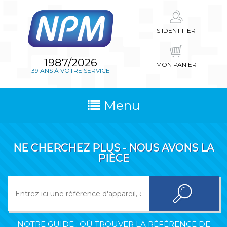
S'IDENTIFIER
1987/2026
MON PANIER
39 ANS À VOTRE SERVICE
Menu
NE CHERCHEZ PLUS - NOUS AVONS LA
PIÈCE
NOTRE GUIDE : OÙ TROUVER LA RÉFÉRENCE DE