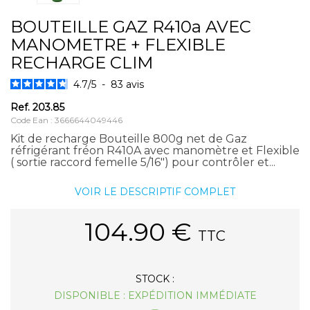
BOUTEILLE GAZ R410a AVEC
MANOMETRE + FLEXIBLE
RECHARGE CLIM
4.7
/
5
-
83
avis
Ref.
203.85
Code Ean : 3666644049446
Kit de recharge Bouteille 800g net de Gaz
réfrigérant fréon R410A avec manomètre et Flexible
( sortie raccord femelle 5/16") pour contrôler et...
VOIR LE DESCRIPTIF COMPLET
104.90
€
TTC
STOCK :
DISPONIBLE : EXPÉDITION IMMÉDIATE