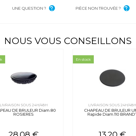
UNE QUESTION ?
PIÈCE NON TROUVÉE ?
NOUS VOUS CONSEILLONS
ck
En stock
LIVRAISON SOUS 24H/48H
LIVRAISON SOUS 24H/48
PEAU DE BRULEUR Diam.80
CHAPEAU DE BRULEUR Ult
ROSIERES
Rapide Diam.110 BRAND
28.08 €
13.20 €