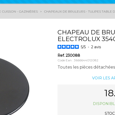
 CUISSON - GAZINIÈRES
CHAPEAUX DE BRULEURS - TULIPES TABLE 
CHAPEAU DE BRU
ELECTROLUX 354
5
/
5
-
2
avis
Ref.
230088
Code Ean : 3666644012082
Toutes les pièces détachées
VOIR LES 
18
DISPONIBL
STOCK