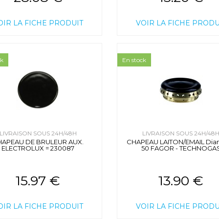
OIR LA FICHE PRODUIT
VOIR LA FICHE PRODU
ck
En stock
LIVRAISON SOUS 24H/48H
LIVRAISON SOUS 24H/48
HAPEAU DE BRULEUR AUX.
CHAPEAU LAITON/EMAIL Diam
ELECTROLUX = 230087
50 FAGOR - TECHNOGA
15.97 €
13.90 €
OIR LA FICHE PRODUIT
VOIR LA FICHE PRODU