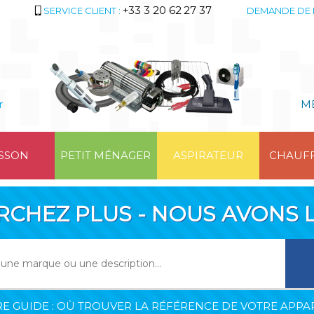
+33 3 20 62 27 37
SERVICE CLIENT :
DEMANDE DE 
r
M
SSON
PETIT MÉNAGER
ASPIRATEUR
CHAUF
RCHEZ PLUS - NOUS AVONS L
E GUIDE : OÙ TROUVER LA RÉFÉRENCE DE VOTRE APPAR