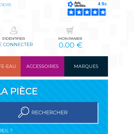
DEVIS
S'IDENTIFIER
MON PANIER
0.00 €
E CONNECTER
FE-EAU
ACCESSOIRES
MARQUES
A PIÈCE
RECHERCHER
EIL ?