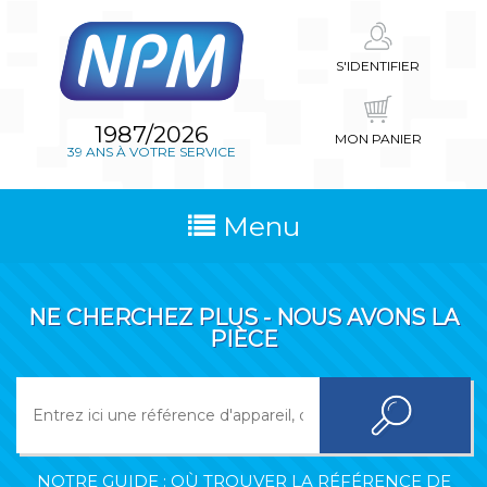
S'IDENTIFIER
1987/2026
MON PANIER
39 ANS À VOTRE SERVICE
Menu
NE CHERCHEZ PLUS - NOUS AVONS LA
PIÈCE
NOTRE GUIDE : OÙ TROUVER LA RÉFÉRENCE DE