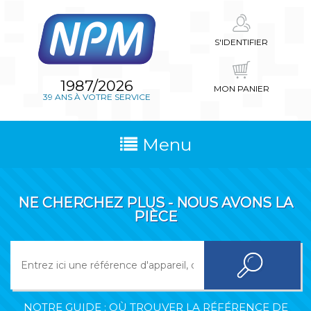
S'IDENTIFIER
1987/2026
MON PANIER
39 ANS À VOTRE SERVICE
Menu
NE CHERCHEZ PLUS - NOUS AVONS LA
PIÈCE
NOTRE GUIDE : OÙ TROUVER LA RÉFÉRENCE DE