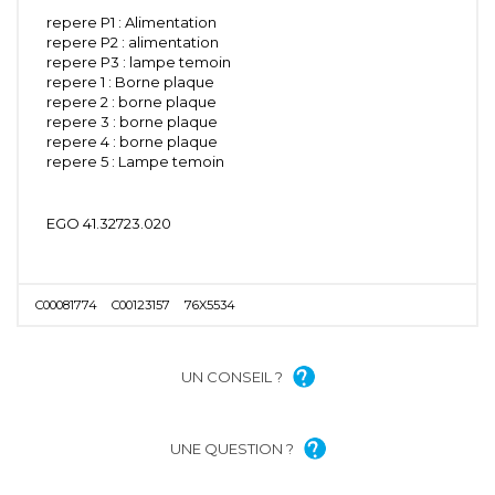
repere P1 : Alimentation
repere P2 : alimentation
repere P3 : lampe temoin
repere 1 : Borne plaque
repere 2 : borne plaque
repere 3 : borne plaque
repere 4 : borne plaque
repere 5 : Lampe temoin
EGO 41.32723.020
C00081774
C00123157
76X5534
UN CONSEIL ?
UNE QUESTION ?