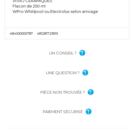
VITRO CERAMIQUES
Flacon de 250 ml
WPro Whirlpool ou Electrolux selon arrivage
484000000787
481281729915
UN CONSEIL ?
UNE QUESTION ?
PIÈCE NON TROUVÉE ?
PAIEMENT SÉCURISÉ