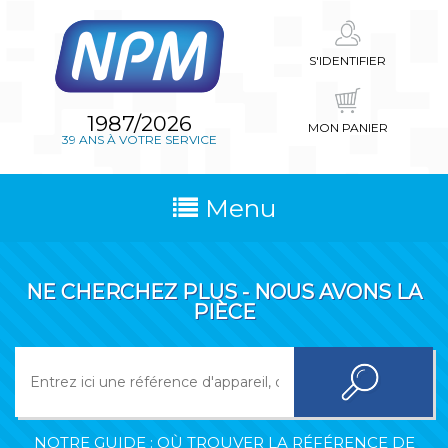
S'IDENTIFIER
1987/2026
MON PANIER
39 ANS À VOTRE SERVICE
Menu
NE CHERCHEZ PLUS - NOUS AVONS LA
PIÈCE
NOTRE GUIDE : OÙ TROUVER LA RÉFÉRENCE DE