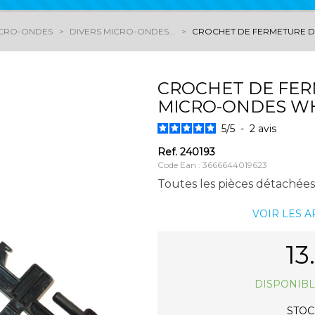
ICRO-ONDES
DIVERS MICRO-ONDES...
CROCHET DE FERMETURE 
CROCHET DE FER
MICRO-ONDES W
5
/
5
-
2
avis
Ref.
240193
Code Ean : 3666644019623
Toutes les pièces détachée
VOIR LES 
13
DISPONIBL
STOCK