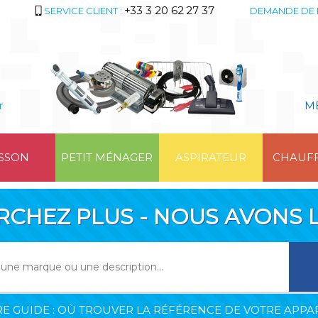
+33 3 20 62 27 37
SERVICE CLIENT :
DEMANDE DE 
r
M
SSON
PETIT MÉNAGER
ASPIRATEUR
CHAUF
RCHEZ PLUS - NOUS AVONS L
E GUIDE : OÙ TROUVER LA RÉFÉRENCE DE VOTRE APPAR