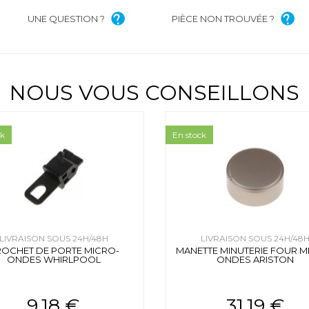
UNE QUESTION ?
PIÈCE NON TROUVÉE ?
NOUS VOUS CONSEILLONS
ck
En stock
LIVRAISON SOUS 24H/48H
LIVRAISON SOUS 24H/48
OCHET DE PORTE MICRO-
MANETTE MINUTERIE FOUR M
ONDES WHIRLPOOL
ONDES ARISTON
9.18 €
31.19 €