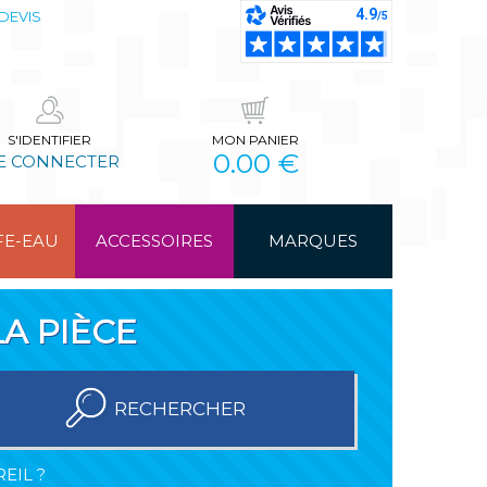
DEVIS
S'IDENTIFIER
MON PANIER
0.00 €
E CONNECTER
FE-EAU
ACCESSOIRES
MARQUES
A PIÈCE
RECHERCHER
EIL ?