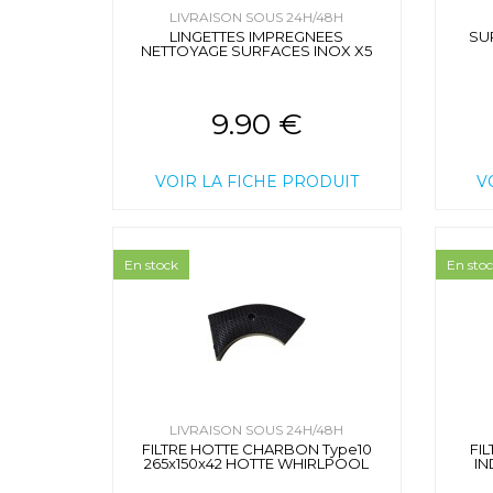
LIVRAISON SOUS 24H/48H
LINGETTES IMPREGNEES
SU
NETTOYAGE SURFACES INOX X5
9.90 €
VOIR LA FICHE PRODUIT
V
En stock
En sto
LIVRAISON SOUS 24H/48H
FILTRE HOTTE CHARBON Type10
FIL
265x150x42 HOTTE WHIRLPOOL
IN