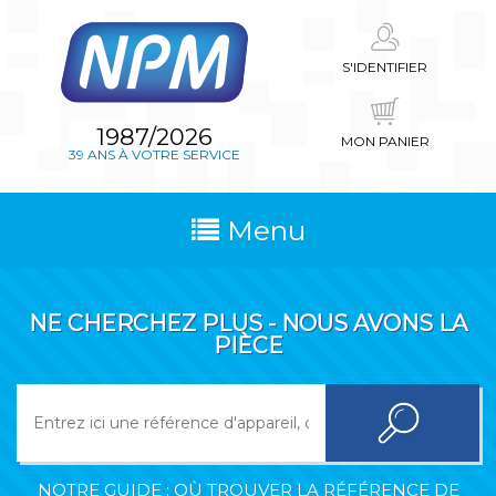
S'IDENTIFIER
1987/2026
MON PANIER
39 ANS À VOTRE SERVICE
Menu
NE CHERCHEZ PLUS - NOUS AVONS LA
PIÈCE
NOTRE GUIDE : OÙ TROUVER LA RÉFÉRENCE DE