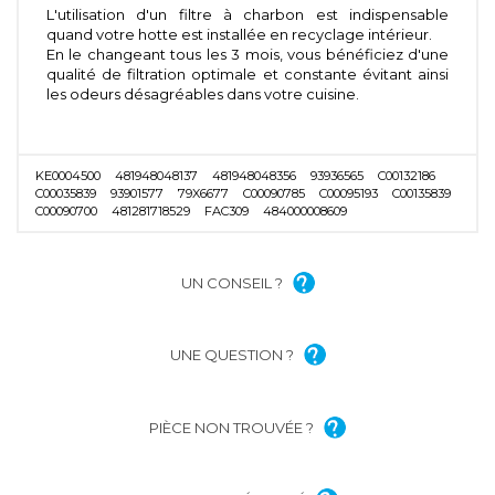
L'utilisation d'un filtre à charbon est indispensable
quand votre hotte est installée en recyclage intérieur.
En le changeant tous les 3 mois, vous bénéficiez d'une
qualité de filtration optimale et constante évitant ainsi
les odeurs désagréables dans votre cuisine.
KE0004500
481948048137
481948048356
93936565
C00132186
C00035839
93901577
79X6677
C00090785
C00095193
C00135839
C00090700
481281718529
FAC309
484000008609
UN CONSEIL ?
UNE QUESTION ?
PIÈCE NON TROUVÉE ?