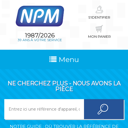
S'IDENTIFIER
1987/2026
MON PANIER
39 ANS À VOTRE SERVICE
Menu
NE CHERCHEZ PLUS - NOUS AVONS LA
PIÈCE
NOTRE GUIDE : OÙ TROUVER LA RÉFÉRENCE DE