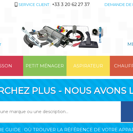
+33 3 20 62 27 37
SERVICE CLIENT :
DEMANDE DE 
r
M
SSON
PETIT MÉNAGER
ASPIRATEUR
CHAUF
RCHEZ PLUS - NOUS AVONS L
E GUIDE : OÙ TROUVER LA RÉFÉRENCE DE VOTRE APPAR