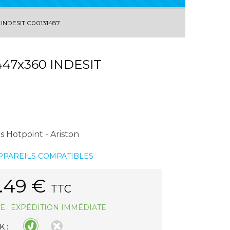
INDESIT C00131487
447x360 INDESIT
 Hotpoint - Ariston
APPAREILS COMPATIBLES
.49
€
TTC
E : EXPÉDITION IMMÉDIATE
 :