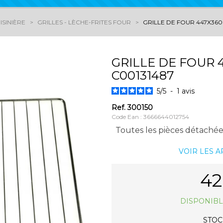
ISINIÈRE
GRILLES - LÈCHE-FRITES FOUR
GRILLE DE FOUR 447X360 
GRILLE DE FOUR 
C00131487
5
/
5
-
1
avis
Ref.
300150
Code Ean : 3666644012754
Toutes les pièces détachées
VOIR LES 
42
DISPONIBL
STOCK