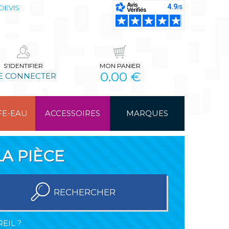
DEVIS
S'IDENTIFIER
MON PANIER
0.00 €
E CONNECTER
FE-EAU
ACCESSOIRES
MARQUES
A PIÈCE
RECHERCHER
EIL ?