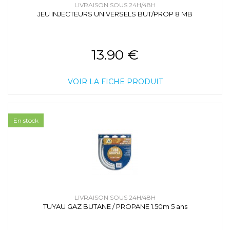
LIVRAISON SOUS 24H/48H
Table de cuisson - Gazinière / FAGOR /
JEU INJECTEURS UNIVERSELS BUT/PROP 8 MB
3CF640ENATV
/ 920011248
Table de cuisson - Gazinière / FAGOR /
3CFIE-
31MLBLA
/ 3CFIE-31MLBLA1
Table de cuisson - Gazinière / FAGOR /
CFF-64GC
/
13.90 €
CFF-64GC1
Table de cuisson - Gazinière / FAGOR /
CFF-531C
/
CFF-531C1
VOIR LA FICHE PRODUIT
Table de cuisson - Gazinière / FAGOR /
CFF-649GC
/ CFF-649GC1
En stock
LIVRAISON SOUS 24H/48H
TUYAU GAZ BUTANE / PROPANE 1.50m 5 ans