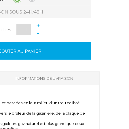
SON SOUS 24H/48H
+
ITÉ:
-
JOUTER AU PANIER
INFORMATIONS DE LIVRAISON
 et percées en leur milieu d'un trou calibré
vers le brûleur de la gazinière, de la plaque de
es gicleurs gaz naturel est plus grand que ceux
le modèle.