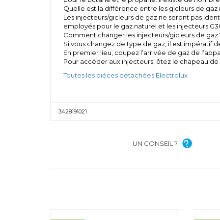
Quelle est la différence entre les gicleurs de gaz 
Les injecteurs/gicleurs de gaz ne seront pas iden
employés pour le gaz naturel et les injecteurs G3
Comment changer les injecteurs/gicleurs de gaz 
Si vous changez de type de gaz, il est impératif d
En premier lieu, coupez l’arrivée de gaz de l’appar
Pour accéder aux injecteurs, ôtez le chapeau de b
Toutes les pièces détachées Electrolux
3428191021
UN CONSEIL ?