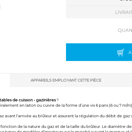
LIVRAI
QUANT
A
APPAREILS EMPLOYANT CETTE PIÈCE
 tables de cuisson - gazinières
?
ralement en laiton ou cuivre de la forme d’une vis 6 pans (6 ou 7 m/m)
az avant l'arrivée au brûleur et assurent la régulation du débit de gaz 
n fonction de la nature du gaz et de la taille du brûleur. Le diamètre d
eux types de modèles d’injecteurs sur le marché suivant la marque et 