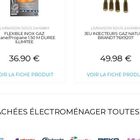
LIVRAISON SOUS 24H/48H
LIVRAISON SOUS 24H/48
FLEXIBLE INOX GAZ
JEU INJECTEURS GAZ NATU
tane/Propane 1.50 M DUREE
BRANDT 76X9207
ILLIMITEE
36.90 €
49.98 €
OIR LA FICHE PRODUIT
VOIR LA FICHE PRODU
TACHÉES ÉLECTROMÉNAGER TOUTES