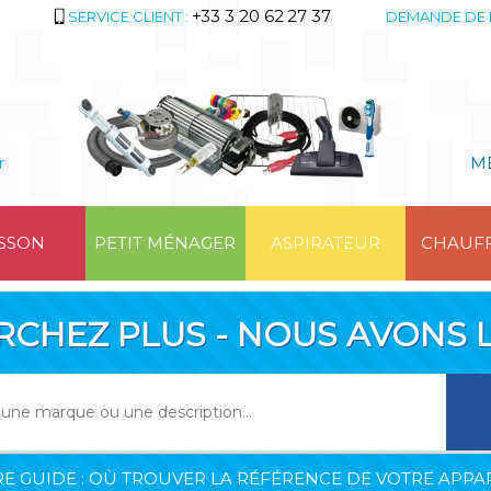
+33 3 20 62 27 37
SERVICE CLIENT :
DEMANDE DE 
r
M
SSON
PETIT MÉNAGER
ASPIRATEUR
CHAUF
RCHEZ PLUS - NOUS AVONS L
E GUIDE : OÙ TROUVER LA RÉFÉRENCE DE VOTRE APPAR