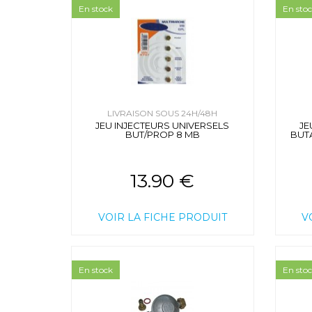
En stock
En sto
LIVRAISON SOUS 24H/48H
JEU INJECTEURS UNIVERSELS
JE
BUT/PROP 8 MB
BUTA
13.90 €
VOIR LA FICHE PRODUIT
V
En stock
En sto