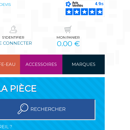
DEVIS
S'IDENTIFIER
MON PANIER
0.00 €
E CONNECTER
FE-EAU
ACCESSOIRES
MARQUES
A PIÈCE
RECHERCHER
EIL ?