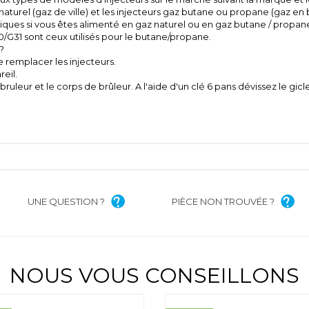
naturel (gaz de ville) et les injecteurs gaz butane ou propane (gaz en b
tiques si vous êtes alimenté en gaz naturel ou en gaz butane / propane
0/G31 sont ceux utilisés pour le butane/propane.
?
e remplacer les injecteurs.
eil.
ruleur et le corps de brûleur. A l'aide d'un clé 6 pans dévissez le gic
UNE QUESTION ?
PIÈCE NON TROUVÉE ?
NOUS VOUS CONSEILLONS