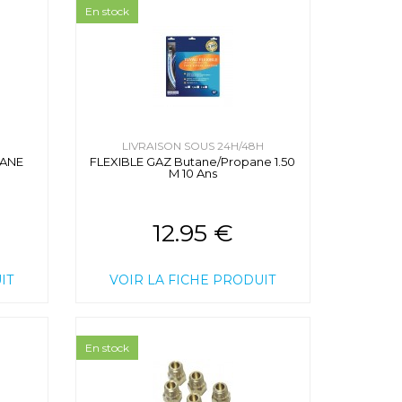
En stock
H
LIVRAISON SOUS 24H/48H
PANE
FLEXIBLE GAZ Butane/Propane 1.50
M 10 Ans
12.95 €
IT
VOIR LA FICHE PRODUIT
En stock