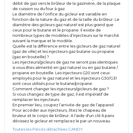
débit de gaz vers le brûleur de la gazinière, de la plaque
de cuisson ou du four à gaz.
Le diamètre de l’orifice du gicleur est variable en
fonction de la nature du gaz et de la taille du brûleur. Le
diamètre des gicleurs gaz naturel est plus grand que
ceux pour le butane et le propane. Il existe de
nombreux types de modèles d’injecteurs sur le marché
suivant la marque et le modèle.
Quelle est la différence entre les gicleurs de gaz naturel
(gaz de ville) et les injecteurs gaz butane ou propane
(gaz en bouteille) ?
Les injecteurs/gicleurs de gaz ne seront pas identiques
si vous êtes alimenté en gaz naturel ou en gaz butane /
propane en bouteille. Les injecteurs G20 sont ceux
employés pour le gaz naturel et les injecteurs G30/G31
sont ceux utilisés pour le butane/propane.
Comment changer les injecteurs/gicleurs de gaz ?
Si vous changez de type de gaz, il est impératif de
remplacer les injecteurs.
En premier lieu, coupez l’arrivée de gaz de l’appareil.
Pour accéder aux injecteurs, ôtez le chapeau de
bruleur et le corps de brûleur. A l'aide d'un clé 6 pans
dévissez le gicleur et remplacez le par un nouveau.
Toutes les Pièces détachées CANDY