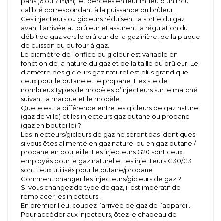
pans (6 ou 7 m/m) et percées en leur milieu d'un trou
calibré correspondant à la puissance du brûleur.
Ces injecteurs ou gicleurs réduisent la sortie du gaz
avant l'arrivée au brûleur et assurent la régulation du
débit de gaz vers le brûleur de la gazinière, de la plaque
de cuisson ou du four à gaz.
Le diamètre de l’orifice du gicleur est variable en
fonction de la nature du gaz et de la taille du brûleur. Le
diamètre des gicleurs gaz naturel est plus grand que
ceux pour le butane et le propane. Il existe de
nombreux types de modèles d’injecteurs sur le marché
suivant la marque et le modèle.
Quelle est la différence entre les gicleurs de gaz naturel
(gaz de ville) et les injecteurs gaz butane ou propane
(gaz en bouteille) ?
Les injecteurs/gicleurs de gaz ne seront pas identiques
si vous êtes alimenté en gaz naturel ou en gaz butane /
propane en bouteille. Les injecteurs G20 sont ceux
employés pour le gaz naturel et les injecteurs G30/G31
sont ceux utilisés pour le butane/propane.
Comment changer les injecteurs/gicleurs de gaz ?
Si vous changez de type de gaz, il est impératif de
remplacer les injecteurs.
En premier lieu, coupez l’arrivée de gaz de l’appareil.
Pour accéder aux injecteurs, ôtez le chapeau de