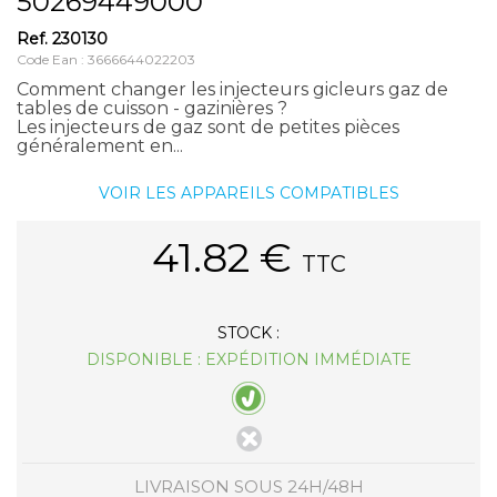
50269449000
Ref.
230130
Code Ean : 3666644022203
Comment changer les injecteurs gicleurs gaz de
tables de cuisson - gazinières ?
Les injecteurs de gaz sont de petites pièces
généralement en...
VOIR LES APPAREILS COMPATIBLES
41.82
€
TTC
STOCK :
DISPONIBLE : EXPÉDITION IMMÉDIATE
LIVRAISON SOUS 24H/48H