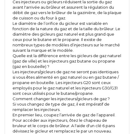
Ces injecteurs ou gicleurs réduisent la sortie du gaz
avant l'arrivée au brûleur et assurent la régulation du
débit de gaz vers le brûleur de la gazinière, de la plaque
de cuisson ou du four à gaz.
Le diamètre de l’orifice du gicleur est variable en
fonction de la nature du gaz et de la taille du brûleur. Le
diamètre des gicleurs gaz naturel est plus grand que
ceux pour le butane et le propane. Il existe de
nombreux types de modèles d’injecteurs sur le marché
suivant la marque et le modèle.
Quelle est la différence entre les gicleurs de gaz naturel
(gaz de ville) et les injecteurs gaz butane ou propane
(gaz en bouteille) ?
Les injecteurs/gicleurs de gaz ne seront pas identiques
si vous êtes alimenté en gaz naturel ou en gaz butane /
propane en bouteille. Les injecteurs G20 sont ceux
employés pour le gaz naturel et les injecteurs G30/G31
sont ceux utilisés pour le butane/propane.
Comment changer les injecteurs/gicleurs de gaz ?
Si vous changez de type de gaz, il est impératif de
remplacer les injecteurs.
En premier lieu, coupez l’arrivée de gaz de l’appareil.
Pour accéder aux injecteurs, ôtez le chapeau de
bruleur et le corps de brûleur. A l'aide d'un clé 6 pans
dévissez le gicleur et remplacez le par un nouveau.