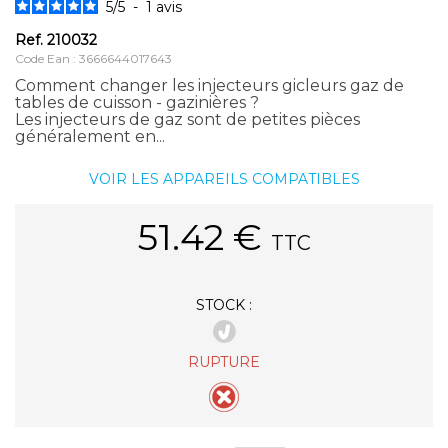
5
/
5
-
1
avis
Ref.
210032
Code Ean : 3666644017643
Comment changer les injecteurs gicleurs gaz de
tables de cuisson - gazinières ?
Les injecteurs de gaz sont de petites pièces
généralement en...
VOIR LES APPAREILS COMPATIBLES
51.42
€
TTC
STOCK :
RUPTURE