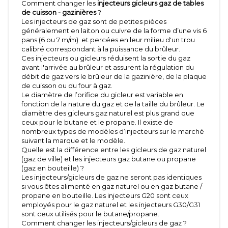
Comment changer les
injecteurs gicleurs gaz de tables
de cuisson - gazinières
?
Les injecteurs de gaz sont de petites pièces
généralement en laiton ou cuivre de la forme d’une vis 6
pans (6 ou 7 m/m) et percées en leur milieu d'un trou
calibré correspondant à la puissance du brûleur.
Ces injecteurs ou gicleurs réduisent la sortie du gaz
avant l'arrivée au brûleur et assurent la régulation du
débit de gaz vers le brûleur de la gazinière, de la plaque
de cuisson ou du four à gaz.
Le diamètre de l’orifice du gicleur est variable en
fonction de la nature du gaz et de la taille du brûleur. Le
diamètre des gicleurs gaz naturel est plus grand que
ceux pour le butane et le propane. Il existe de
nombreux types de modèles d’injecteurs sur le marché
suivant la marque et le modèle.
Quelle est la différence entre les gicleurs de gaz naturel
(gaz de ville) et les injecteurs gaz butane ou propane
(gaz en bouteille) ?
Les injecteurs/gicleurs de gaz ne seront pas identiques
si vous êtes alimenté en gaz naturel ou en gaz butane /
propane en bouteille. Les injecteurs G20 sont ceux
employés pour le gaz naturel et les injecteurs G30/G31
sont ceux utilisés pour le butane/propane.
Comment changer les injecteurs/gicleurs de gaz ?