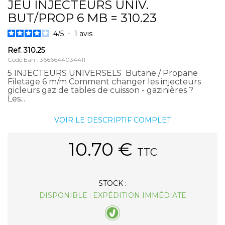
JEU INJECTEURS UNIV.
BUT/PROP 6 MB = 310.23
4
/
5
-
1
avis
Ref.
310.25
Code Ean : 3666644034411
5 INJECTEURS UNIVERSELS Butane / Propane
Filetage 6 m/m Comment changer les injecteurs
gicleurs gaz de tables de cuisson - gazinières ?
Les...
VOIR LE DESCRIPTIF COMPLET
10.70
€
TTC
STOCK :
DISPONIBLE : EXPÉDITION IMMÉDIATE