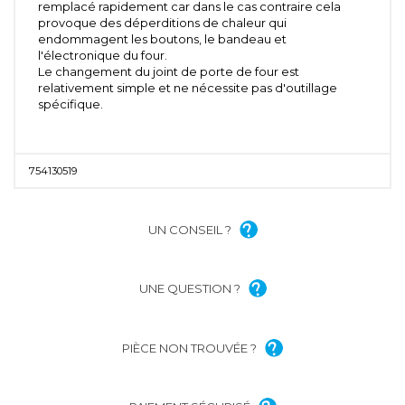
remplacé rapidement car dans le cas contraire cela
provoque des déperditions de chaleur qui
endommagent les boutons, le bandeau et
l'électronique du four.
Le changement du joint de porte de four est
relativement simple et ne nécessite pas d'outillage
spécifique.
754130519
UN CONSEIL ?
UNE QUESTION ?
PIÈCE NON TROUVÉE ?