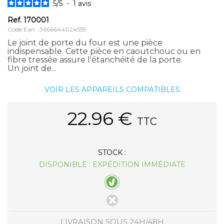
5
/
5
-
1
avis
Ref.
170001
Code Ean : 3666644024559
Le joint de porte du four est une pièce
indispensable. Cette pièce en caoutchouc ou en
fibre tressée assure l'étanchéité de la porte.
Un joint de...
VOIR LES APPAREILS COMPATIBLES
22.96
€
TTC
STOCK :
DISPONIBLE : EXPÉDITION IMMÉDIATE
LIVRAISON SOUS 24H/48H