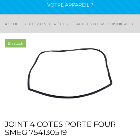
VOTRE APPAREIL ?
ACCUEIL
CUISSON
PIÈCES DÉTACHÉES FOUR - CUISINIÈRE
J
En stock
JOINT 4 COTES PORTE FOUR
SMEG 754130519