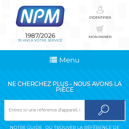
S'IDENTIFIER
1987/2026
MON PANIER
39 ANS À VOTRE SERVICE
Menu
NE CHERCHEZ PLUS - NOUS AVONS LA
PIÈCE
NOTRE GUIDE : OÙ TROUVER LA RÉFÉRENCE DE