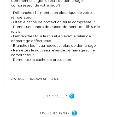
Comment changer le relais de démarrage
compresseur de votre frigo ?
- Débranchez l'alimentation électrique de votre
réfrigérateur.
- Otez le cache de protection sur le compresseur.
- Prenez une photo des raccordements des fils sur le
relais.
- Débranchez tous les fils et enlevez le relais de
démarrage défectueux
- Branchez les fils au nouveau relais de démarrage
- Remettez le nouveau relais de démarrage sur le
compresseur.
- Remontez le cache de protection.
2425610462
50223639001
236066
UN CONSEIL ?
UNE QUESTION ?