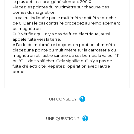
le plus petit calibre, généralement 200 Ω.
Placez les pointes du multimètre sur chacune des
bornes du magnétron.
La valeur indiquée par le multimètre doit être proche
de 0. Dans le cas contraire procedez au remplacement
du magnétron.
Puis vérifiez qu'il n'y a pas de fuite électrique, aussi
appelé fuite vers la terre.
A l'aide du multimètre toujours en position ohmmètre,
placez une pointe du multimètre sur la carrosserie du
magnétron et l'autre sur une de ses bornes. la valeur "1"
ou "OL" doit s'afficher. Cela signifie qu'il n'y a pas de
fuite d'électricité. Répétez l'opération avec l'autre
borne.
UN CONSEIL ?
UNE QUESTION ?