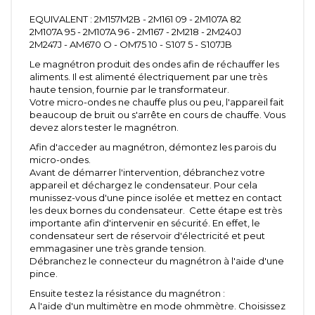
EQUIVALENT : 2M157M2B - 2M161 09 - 2M107A 82
2M107A 95 - 2M107A 96 - 2M167 - 2M218 - 2M240J
2M247J - AM670 O - OM75 10 - S107 5 - S107JB
Le magnétron produit des ondes afin de réchauffer les
aliments. Il est alimenté électriquement par une très
haute tension, fournie par le transformateur.
Votre micro-ondes ne chauffe plus ou peu, l'appareil fait
beaucoup de bruit ou s'arrête en cours de chauffe. Vous
devez alors tester le magnétron.
Afin d'acceder au magnétron, démontez les parois du
micro-ondes.
Avant de démarrer l'intervention, débranchez votre
appareil et déchargez le condensateur. Pour cela
munissez-vous d'une pince isolée et mettez en contact
les deux bornes du condensateur. Cette étape est très
importante afin d'intervenir en sécurité. En effet, le
condensateur sert de réservoir d'électricité et peut
emmagasiner une très grande tension.
Débranchez le connecteur du magnétron à l'aide d'une
pince.
Ensuite testez la résistance du magnétron :
A l'aide d'un multimètre en mode ohmmètre. Choisissez