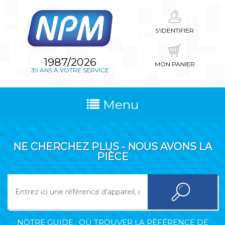
S'IDENTIFIER
1987/2026
MON PANIER
39 ANS À VOTRE SERVICE
Menu
NE CHERCHEZ PLUS - NOUS AVONS LA
PIÈCE
NOTRE GUIDE : OÙ TROUVER LA RÉFÉRENCE DE