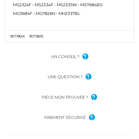
MS2324F - MS2334F - MS2335W - MS7684BS
MG5684F - MG7826N - MH2337BL
1B71961A
1B71961E
UN CONSEIL ?
UNE QUESTION ?
PIÈCE NON TROUVÉE ?
PAIEMENT SÉCURISÉ