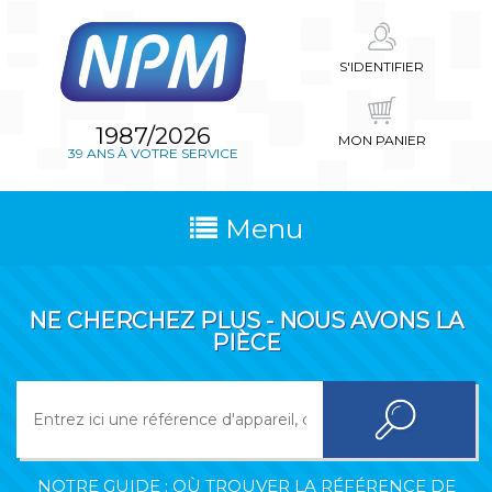
S'IDENTIFIER
1987/2026
MON PANIER
39 ANS À VOTRE SERVICE
Menu
NE CHERCHEZ PLUS - NOUS AVONS LA
PIÈCE
NOTRE GUIDE : OÙ TROUVER LA RÉFÉRENCE DE