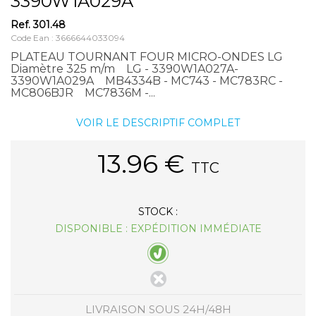
3390W1A029A
Ref.
301.48
Code Ean : 3666644033094
PLATEAU TOURNANT FOUR MICRO-ONDES LG
Diamètre 325 m/m LG - 3390W1A027A-
3390W1A029A MB4334B - MC743 - MC783RC -
MC806BJR MC7836M -...
VOIR LE DESCRIPTIF COMPLET
13.96
€
TTC
STOCK :
DISPONIBLE : EXPÉDITION IMMÉDIATE
LIVRAISON SOUS 24H/48H