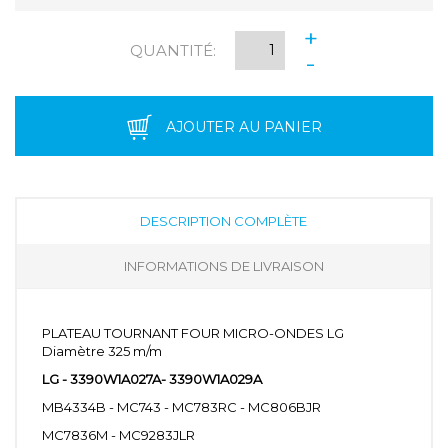
+
QUANTITÉ:
-
AJOUTER AU PANIER
DESCRIPTION COMPLÈTE
INFORMATIONS DE LIVRAISON
PLATEAU TOURNANT FOUR MICRO-ONDES LG
Diamètre 325 m/m
LG - 3390W1A027A- 3390W1A029A
MB4334B - MC743 - MC783RC - MC806BJR
MC7836M - MC9283JLR