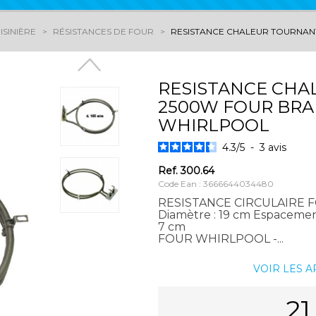
ISINIÈRE
RÉSISTANCES DE FOUR
RESISTANCE CHALEUR TOURNANT
RESISTANCE CH
2500W FOUR BRAN
WHIRLPOOL
4.3
/
5
-
3
avis
Ref.
300.64
Code Ean : 3666644034480
RESISTANCE CIRCULAIRE 
Diamètre : 19 cm Espacement
7 cm
FOUR WHIRLPOOL -...
VOIR LES 
21