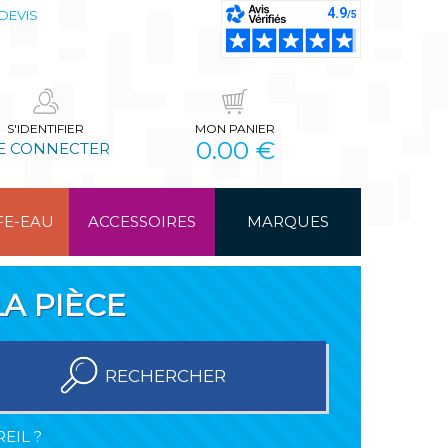
DEVIS
S'IDENTIFIER
MON PANIER
0.00 €
E CONNECTER
FE-EAU
ACCESSOIRES
MARQUES
A PIÈCE
RECHERCHER
EIL ?