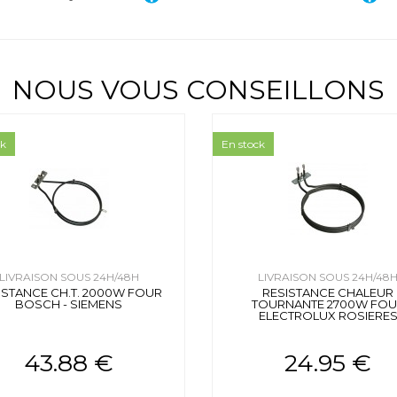
NOUS VOUS CONSEILLONS
ck
En stock
LIVRAISON SOUS 24H/48H
LIVRAISON SOUS 24H/48
ISTANCE CH.T. 2000W FOUR
RESISTANCE CHALEUR
BOSCH - SIEMENS
TOURNANTE 2700W FO
ELECTROLUX ROSIERE
43.88 €
24.95 €