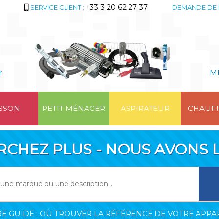
+33 3 20 62 27 37
SERVICE CLIENT :
DEMANDE DE 
r
M
SSON
PETIT MÉNAGER
ASPIRATEUR
CHAUF
RCHEZ PLUS - NOUS AVONS L
E GUIDE : OÙ TROUVER LA RÉFÉRENCE DE VOTRE APPAR