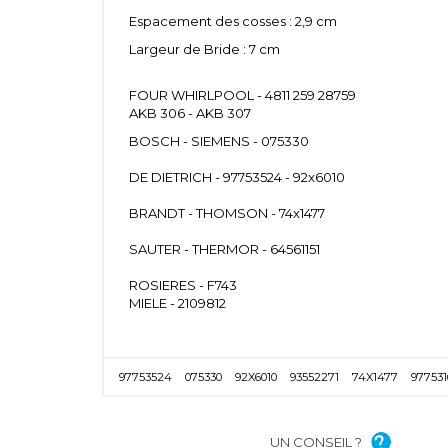
Espacement des cosses : 2,9 cm
Largeur de Bride : 7 cm
FOUR WHIRLPOOL - 4811 259 28759
AKB 306 - AKB 307
BOSCH - SIEMENS - 075330
DE DIETRICH - 97753524 - 92x6010
BRANDT - THOMSON - 74x1477
SAUTER - THERMOR - 64561151
ROSIERES - F743
MIELE - 2109812
97753524
075330
92X6010
93552271
74X1477
977531
UN CONSEIL ?