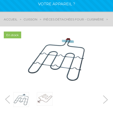
VOTRE APPAREIL ?
ACCUEIL
CUISSON
PIÈCES DÉTACHÉES FOUR - CUISINIÈRE
R
En stock