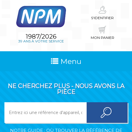
S'IDENTIFIER
1987/2026
MON PANIER
39 ANS À VOTRE SERVICE
Menu
NE CHERCHEZ PLUS - NOUS AVONS LA
PIÈCE
NOTRE GUIDE : OÙ TROUVER LA RÉFÉRENCE DE