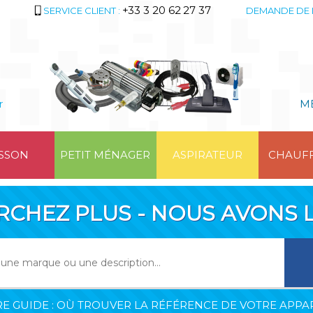
+33 3 20 62 27 37
SERVICE CLIENT :
DEMANDE DE 
r
M
SSON
PETIT MÉNAGER
ASPIRATEUR
CHAUF
RCHEZ PLUS - NOUS AVONS L
E GUIDE : OÙ TROUVER LA RÉFÉRENCE DE VOTRE APPAR