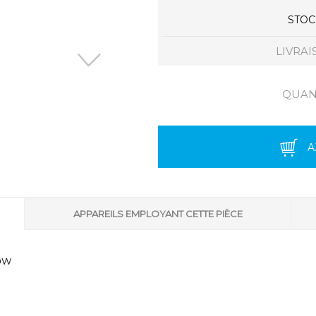
STOCK
LIVRAI
QUANT
A
APPAREILS EMPLOYANT CETTE PIÈCE
450W