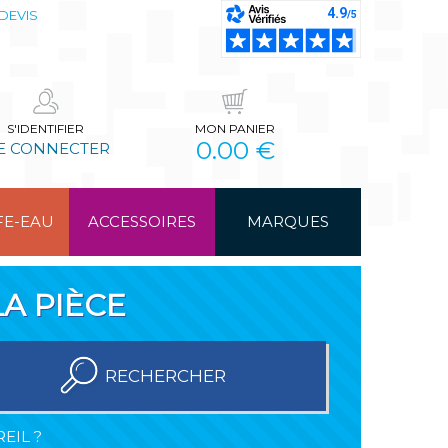
DEVIS
S'IDENTIFIER
MON PANIER
0.00 €
E CONNECTER
FE-EAU
ACCESSOIRES
MARQUES
A PIÈCE
RECHERCHER
EIL ?