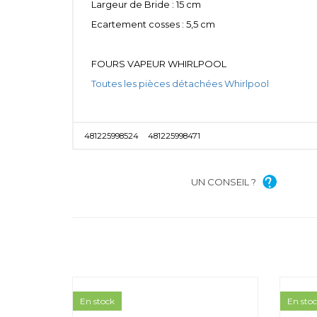
Largeur de Bride : 15 cm
Ecartement cosses : 5,5 cm
FOURS VAPEUR WHIRLPOOL
Toutes les pièces détachées Whirlpool
481225998524
481225998471
UN CONSEIL ?
En stock
En sto