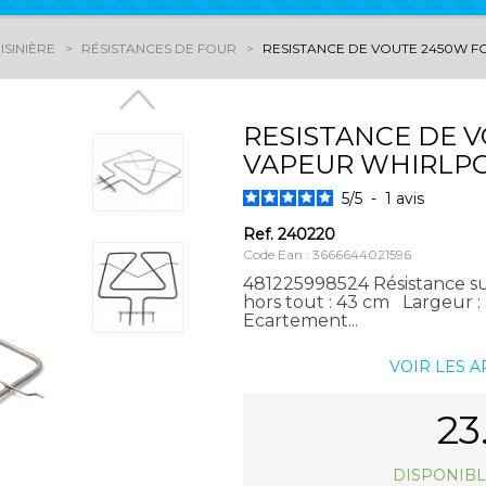
ISINIÈRE
RÉSISTANCES DE FOUR
RESISTANCE DE VOUTE 2450W 
RESISTANCE DE 
VAPEUR WHIRLP
5
/
5
-
1
avis
Ref.
240220
Code Ean : 3666644021596
481225998524 Résistance 
hors tout : 43 cm Largeur :
Ecartement...
VOIR LES 
23
DISPONIBL