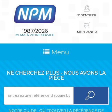
S'IDENTIFIER
1987/2026
MON PANIER
39 ANS À VOTRE SERVICE
Menu
NE CHERCHEZ PLUS - NOUS AVONS LA
PIÈCE
NOTRE GUIDE : OÙ TROUVER LA RÉFÉRENCE DE