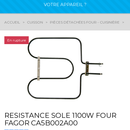
VOTRE APPAREIL ?
ACCUEIL
CUISSON
PIÈCES DÉTACHÉES FOUR - CUISINIÈRE
R
En rupture
RESISTANCE SOLE 1100W FOUR
FAGOR CA5B002A00