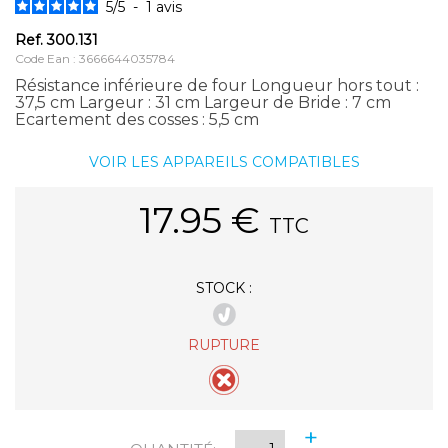
5
/
5
-
1
avis
Ref.
300.131
Code Ean : 3666644035784
Résistance inférieure de four Longueur hors tout :
37,5 cm Largeur : 31 cm Largeur de Bride : 7 cm
Ecartement des cosses : 5,5 cm
VOIR LES APPAREILS COMPATIBLES
17.95
€
TTC
STOCK :
RUPTURE
+