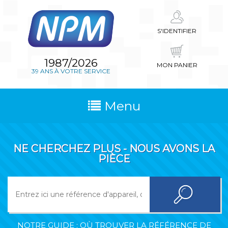
S'IDENTIFIER
1987/2026
MON PANIER
39 ANS À VOTRE SERVICE
Menu
NE CHERCHEZ PLUS - NOUS AVONS LA
PIÈCE
NOTRE GUIDE : OÙ TROUVER LA RÉFÉRENCE DE