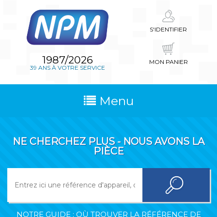
S'IDENTIFIER
1987/2026
MON PANIER
39 ANS À VOTRE SERVICE
Menu
NE CHERCHEZ PLUS - NOUS AVONS LA
PIÈCE
NOTRE GUIDE : OÙ TROUVER LA RÉFÉRENCE DE