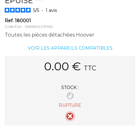
EPUISE ***
5
/
5
-
1
avis
Ref.
180001
Code Ean : 3666644019562
Toutes les pièces détachées Hoover
VOIR LES APPAREILS COMPATIBLES
0.00
€
TTC
STOCK :
RUPTURE