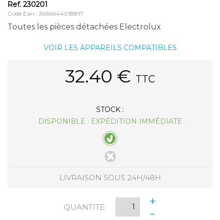
Ref.
230201
Code Ean : 3666644018817
Toutes les pièces détachées Electrolux
VOIR LES APPAREILS COMPATIBLES
32.40
€
TTC
STOCK :
DISPONIBLE : EXPÉDITION IMMÉDIATE
LIVRAISON SOUS 24H/48H
+
QUANTITÉ:
-