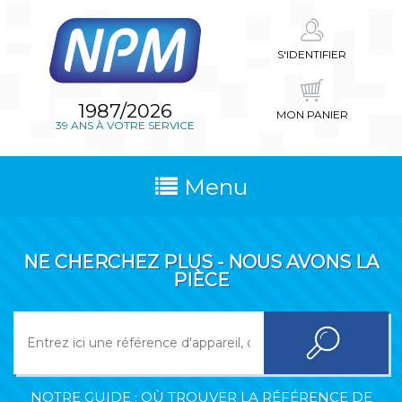
S'IDENTIFIER
1987/2026
MON PANIER
39 ANS À VOTRE SERVICE
Menu
NE CHERCHEZ PLUS - NOUS AVONS LA
PIÈCE
NOTRE GUIDE : OÙ TROUVER LA RÉFÉRENCE DE