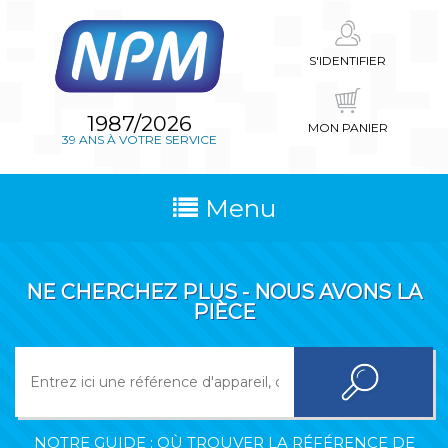
S'IDENTIFIER
1987/2026
MON PANIER
39 ANS À VOTRE SERVICE
Menu
NE CHERCHEZ PLUS - NOUS AVONS LA
PIÈCE
NOTRE GUIDE : OÙ TROUVER LA RÉFÉRENCE DE